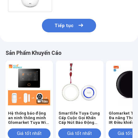
LCD
Tiếp tục
Sản Phẩm Khuyến Cáo
Hệ thống báo động
Smartlife Tuya Cung
Glomarket Tuy
an ninh thông minh
Cấp Cuộc Gọi Khẩn
Đa năng Thôn
Glomarket Tuya Wifi
Cấp Nút Báo Động
IR Điều khiển t
4G Google Alexa tích
Wifi Điều Khiển Từ
RF không dây 
hợp còi báo động
Xa Nút Hoảng Loạn
minh Hoạt độn
Giá tốt nhất
Giá tốt nhất
Giá tốt n
Sos Dành Cho Người
Google Alexa 