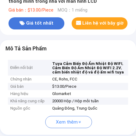
thông minh trong nhà với màn hình LCD
Giá bán：$13.00/Piece
MOQ：1 miếng
Giá tốt nhất
Liên hệ với bây giờ
Mô Tả Sản Phẩm
,
Tuya Cảm Biến Độ Ẩm Nhiệt Độ WIFI
Điểm nổi bật
,
Cảm Biến Độ Ẩm Nhiệt Độ WIFI 2.2V
cảm biến nhiệt độ và độ ẩm wifi tuya
Chứng nhận
CE, Rohs, FCC
Giá bán
$13.00/Piece
Hàng hiệu
Glomarket
Khả năng cung cấp
20000 Hộp / Hộp mỗi tuần
Nguồn gốc
Quảng Đông, Trung Quốc
Xem thêm