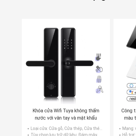
Khóa cửa Wifi Tuya không thấm
Công t
nước với vân tay và mật khẩu
màu t
thông
Loại cửa
: Cửa gỗ, Cửa thép, Cửa thép không gỉ, Cửa nhôm, Cửa Panel
Mạng
:
Tùy chọn lưu trữ dữ liệu
: Đám mây, Thẻ nhớ
Hỗ trợ 