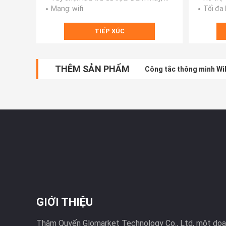
Mạng
: wifi
Tối đa
TIẾP XÚC
THÊM SẢN PHẨM
Công tắc thông minh WiF
GIỚI THIỆU
Thâm Quyến Glomarket Technology Co., Ltd, một doa