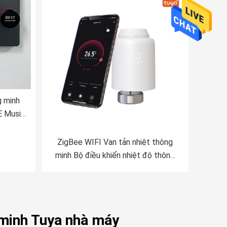
g minh
E Music
minh
ZigBee WIFI Van tản nhiệt thông
minh Bộ điều khiển nhiệt độ thông
minh có thể lập trình kỹ thuật số
 minh Tuya nhà máy