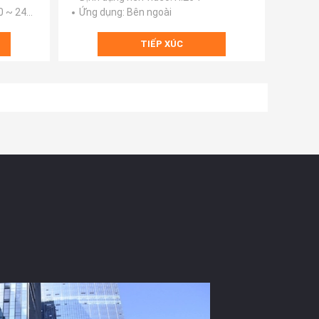
V; 50 / 60Hz
Ứng dụng
: Bên ngoài
TIẾP XÚC