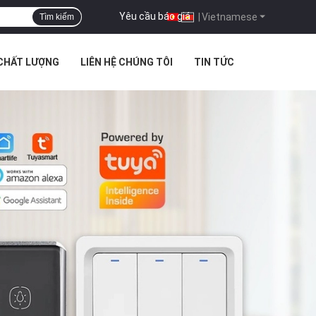
Yêu cầu báo giá
|
Vietnamese
Tìm kiếm
 CHẤT LƯỢNG
LIÊN HỆ CHÚNG TÔI
TIN TỨC