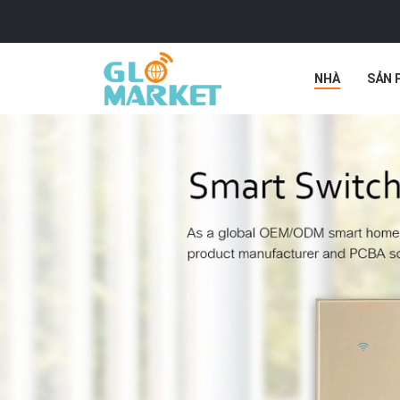
NHÀ
SẢN 
TẤT CẢ CÁC 