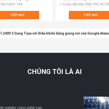
 Hiện hành
: 10A
Cung cấp hiệu điện thế
: AC100 ~ 240
TIẾP XÚC
TIẾP XÚC
i 240V 2 Gang Tuya với Điều khiển bằng giọng nói của Google Alexa
CHÚNG TÔI LÀ AI
nh nghiệp công nghệ cao