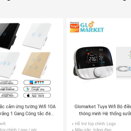
ắc cảm ứng tường Wifi 10A
Glomarket Tuya Wifi Bộ điề
rắng 1 Gang Công tắc đèn
thông minh Hệ thống sưởi
 minh có điều khiển từ xa
điện Bộ điều nhiệt 433mhz 
 wifi
Hỗ trợ tùy chỉnh
: Logo
lập trình
tùy chỉnh
: Logo / gói
Màu sắc
: trắng đen