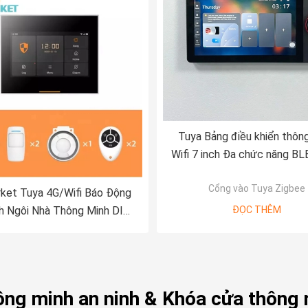
Tuya Bảng điều khiển thôn
Wifi 7 inch Đa chức năng BL
Wall Cổng Zigbee thông 
Cổng vào Tuya Zigbee
ket Tuya 4G/Wifi Báo Động
h Ngôi Nhà Thông Minh DIY
ĐỌC THÊM
hống Điều Khiển Ứng Dụng
Dây Hệ Thống Báo Động An
Ninh Chống Trộm
ông minh an ninh & Khóa cửa thông