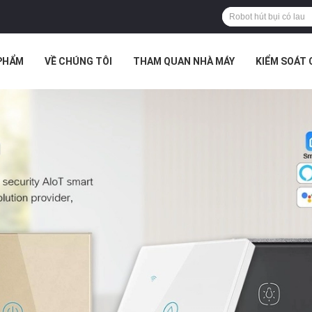
PHẨM
VỀ CHÚNG TÔI
THAM QUAN NHÀ MÁY
KIỂM SOÁT
TRƯỜNG HỢP