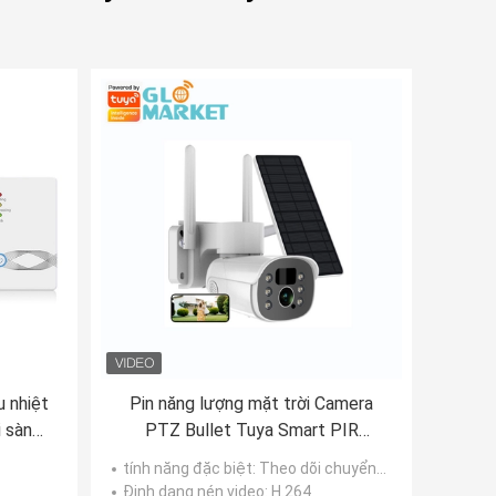
u nhiệt
Pin năng lượng mặt trời Camera
 sàn
PTZ Bullet Tuya Smart PIR
có thể
Motion WiFi 2MP CCTV Camera
tính năng đặc biệt
: Theo dõi chuyển động của con người, TẦM NHÌN ĐÊM, Chống nước / Chịu thời tiết
IP an ninh
Định dạng nén video
: H.264