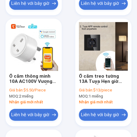
Liên hệ với bây giờ
Liên hệ với bây giờ
Ổ cắm thông minh
Ổ cắm treo tường
10A AC100V Vương
13A Tuya Hẹn giờ
quốc Anh Tuya Ổ
3500W Ổ cắm điện
Giá bán:
$5.50/Piece
Giá bán:
$13/piece
cắm điện Alexa và
kích hoạt bằng giọng
MOQ:
2 miếng
MOQ:
1 miếng
Trợ lý Google
nói
Nhận giá mới nhất
Nhận giá mới nhất
Liên hệ với bây giờ
Liên hệ với bây giờ