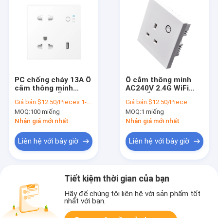
PC chống cháy 13A Ổ
Ổ cắm thông minh
cắm thông minh
AC240V 2.4G WiFi
Alexa Tuya Ổ cắm
Tuya Ổ cắm thông
Giá bán:
$12.50/Pieces 1-999 Pieces
Giá bán:
$12.50/Piece
trên tường An ninh
minh Vương quốc Anh
MOQ:
100 miếng
MOQ:
1 miếng
Nhà thông minh
Chống cháy
Nhận giá mới nhất
Nhận giá mới nhất
Liên hệ với bây giờ
Liên hệ với bây giờ
Tiết kiệm thời gian của bạn
Hãy để chúng tôi liên hệ với sản phẩm tốt
nhất với bạn.