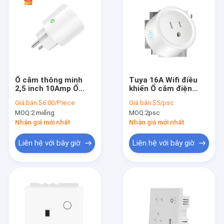
Ổ cắm thông minh
Tuya 16A Wifi điều
2,5 inch 10Amp Ổ
khiển Ổ cắm điện
cắm điện 16A Google
220V Wifi Smart Plug
Giá bán:
$6.00/Piece
Giá bán:
$5/psc
Home
3500W
MOQ:
2 miếng
MOQ:
2psc
Nhận giá mới nhất
Nhận giá mới nhất
Liên hệ với bây giờ
Liên hệ với bây giờ
Nhà
Sản phẩm
Về chúng tôi