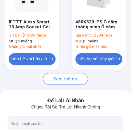
Tham quan nhà máy
Kiểm soát chất lượng
IFTTT Alexa Smart
480X320 IPS Ổ cắm
13 Amp Socket Cài
thông minh Ổ cắm
Liên hệ chúng tôi
đặt thời gian IEEE
Wifi Alexa Ổ cắm điện
Giá bán:
$13.50/Piece
Giá bán:
$12.50/Piece
802.11 B / G / N
Universal
MOQ:
2 miếng
MOQ:
1 miếng
Tin tức
Nhận giá mới nhất
Nhận giá mới nhất
Tất cả các trường hợp
Liên hệ với bây giờ
Liên hệ với bây giờ
Xem thêm
Nhà thông minh an ninh
Khóa cửa thông minh Tuya
Để Lại Lời Nhắn
Chúng Tôi Sẽ Trả Lời Nhanh Chóng
Công tắc thông minh Tuya
Máy ảnh thông minh Tuya