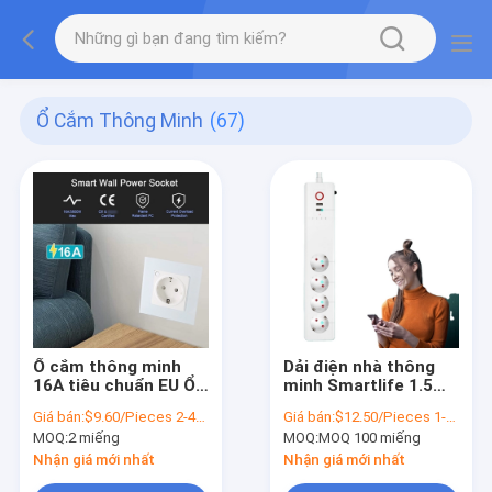
Ổ Cắm Thông Minh
(67)
Ổ cắm thông minh
Dải điện nhà thông
16A tiêu chuẩn EU Ổ
minh Smartlife 1.5M
cắm Wi-Fi 2.4GHz
2000W CE cho
Giá bán:
$9.60/Pieces 2-49 Pieces
Giá bán:
$12.50/Pieces 1-999 Pieces
Ứng dụng Google
chuyến du lịch Châu
MOQ:
2 miếng
MOQ:
MOQ 100 miếng
Alexa
Âu
Nhận giá mới nhất
Nhận giá mới nhất