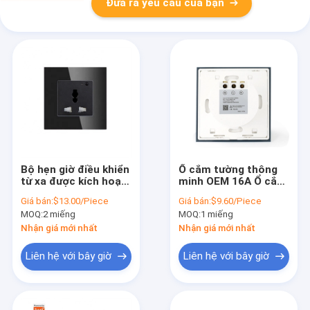
Đưa ra yêu cầu của bạn
Bộ hẹn giờ điều khiển
Ổ cắm tường thông
từ xa được kích hoạt
minh OEM 16A Ổ cắm
bằng giọng nói
thông minh EU
Giá bán:
$13.00/Piece
Giá bán:
$9.60/Piece
3500W Universal
2.4GHz WiFi trắng
MOQ:
2 miếng
MOQ:
1 miếng
100V
Nhận giá mới nhất
Nhận giá mới nhất
Liên hệ với bây giờ
Liên hệ với bây giờ