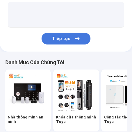
Cảm biến báo động thông minh
Ổ cắm thông minh
Chuông cửa có hình thông minh
Tiếp tục
Bộ điều nhiệt thông minh WiFi
Máy dò khói thông minh
Danh Mục Của Chúng Tôi
Đèn LED WiFi thông minh
Động cơ rèm thông minh
Cổng vào Tuya Zigbee
Thiết bị gia dụng thông minh
Nhà thông minh an
Khóa cửa thông minh
Công tắc thôn
Máy cho thú cưng thông minh
ninh
Tuya
Tuya