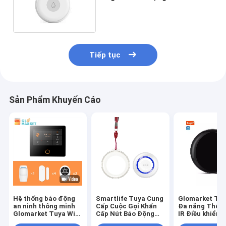
chứa nước không dây
Tiếp tục
Sản Phẩm Khuyến Cáo
Hệ thống báo động
Smartlife Tuya Cung
Glomarket Tuy
an ninh thông minh
Cấp Cuộc Gọi Khẩn
Đa năng Thôn
Glomarket Tuya Wifi
Cấp Nút Báo Động
IR Điều khiển t
4G Google Alexa tích
Wifi Điều Khiển Từ
RF không dây 