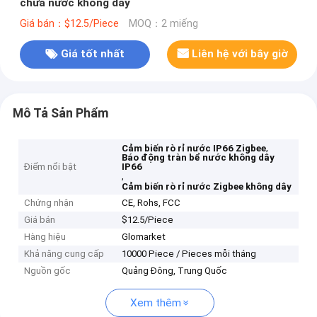
chứa nước không dây
Giá bán：$12.5/Piece
MOQ：2 miếng
Giá tốt nhất
Liên hệ với bây giờ
Mô Tả Sản Phẩm
,
Cảm biến rò rỉ nước IP66 Zigbee
Báo động tràn bể nước không dây
Điểm nổi bật
IP66
,
Cảm biến rò rỉ nước Zigbee không dây
Chứng nhận
CE, Rohs, FCC
Giá bán
$12.5/Piece
Hàng hiệu
Glomarket
Khả năng cung cấp
10000 Piece / Pieces mỗi tháng
Nguồn gốc
Quảng Đông, Trung Quốc
Xem thêm