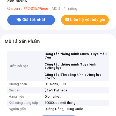
đen 86x86
Giá bán：$12-$15/Piece
MOQ：1 miếng
Giá tốt nhất
Liên hệ với bây giờ
Mô Tả Sản Phẩm
Công tắc thông minh 600W Tuya màu
đen
,
Công tắc thông minh Tuya kính
Điểm nổi bật
cường lực
,
Công tắc đèn bằng kính cường lực
86x86
Chứng nhận
CE, Rohs, FCC
Giá bán
$12-$15/Piece
Hàng hiệu
Glomarket
Khả năng cung cấp
10000psc mỗi tháng
Nguồn gốc
Quảng Đông, Trung Quốc