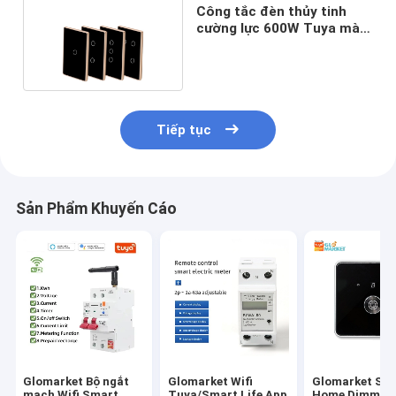
Công tắc đèn thủy tinh
cường lực 600W Tuya màu
đen 86x86
Tiếp tục
Sản Phẩm Khuyến Cáo
Glomarket Bộ ngắt
Glomarket Wifi
Glomarket Sm
mạch Wifi Smart
Tuya/Smart Life App
Home Dimmer