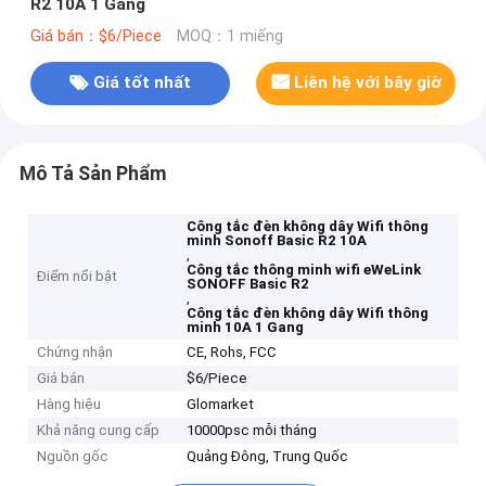
R2 10A 1 Gang
Giá bán：$6/Piece
MOQ：1 miếng
Giá tốt nhất
Liên hệ với bây giờ
Mô Tả Sản Phẩm
Công tắc đèn không dây Wifi thông
minh Sonoff Basic R2 10A
,
Công tắc thông minh wifi eWeLink
Điểm nổi bật
SONOFF Basic R2
,
Công tắc đèn không dây Wifi thông
minh 10A 1 Gang
Chứng nhận
CE, Rohs, FCC
Giá bán
$6/Piece
Hàng hiệu
Glomarket
Khả năng cung cấp
10000psc mỗi tháng
Nguồn gốc
Quảng Đông, Trung Quốc