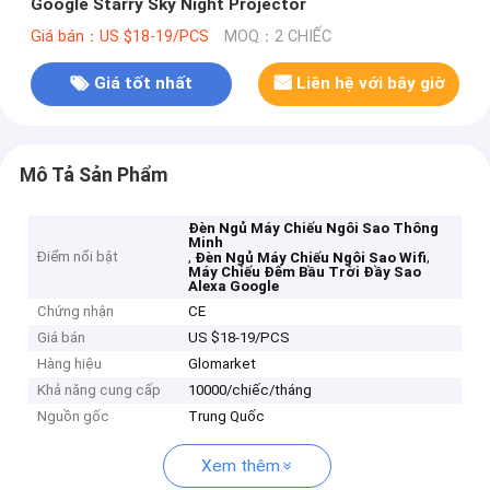
Google Starry Sky Night Projector
Giá bán：US $18-19/PCS
MOQ：2 CHIẾC
Giá tốt nhất
Liên hệ với bây giờ
Mô Tả Sản Phẩm
Đèn Ngủ Máy Chiếu Ngôi Sao Thông
Minh
Điểm nổi bật
,
,
Đèn Ngủ Máy Chiếu Ngôi Sao Wifi
Máy Chiếu Đêm Bầu Trời Đầy Sao
Alexa Google
Chứng nhận
CE
Giá bán
US $18-19/PCS
Hàng hiệu
Glomarket
Khả năng cung cấp
10000/chiếc/tháng
Nguồn gốc
Trung Quốc
Xem thêm