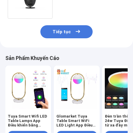
Google Starry Sky Night
Projector
Tiếp tục
Sản Phẩm Khuyến Cáo
Tuya Smart Wifi LED
Glomarket Tuya
Đèn trần thôn
Table Lamps App
Table Smart WiFi
24w Tuya Điều
Điều khiển bằng
LED Light App Điều
từ xa đầy màu
giọng nói Học bảo vệ
khiển bằng giọng nói
Rgb Led Âm n