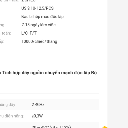
 tối thiểu:
2 CHIẾC
US $ 10-12.5/PCS
Bao bì hộp màu độc lập
ng:
7-15 ngày làm việc
 toán:
L/C, T/T
ấp:
10000/chiếc/tháng
h Tích hợp dây nguồn chuyển mạch độc lập Bộ
không dây:
2.4GHz
thụ điện năng:
≤0,3W
20 ~ 45℃ (-4 ~ 113℉)