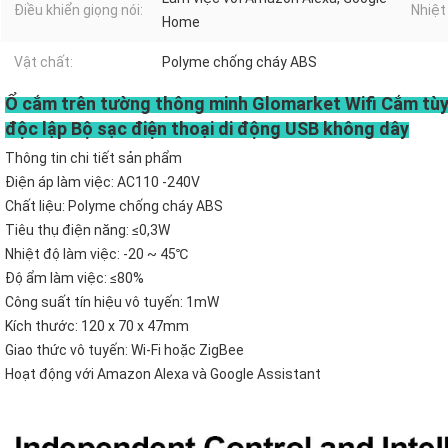
Điều khiển giọng nói:
Nhiệt
Home
Vật chất:
Polyme chống cháy ABS
Ổ cắm trên tường thông minh Glomarket Wifi Cắm tùy 
độc lập Bộ sạc điện thoại di động USB không dây
Thông tin chi tiết sản phẩm
Điện áp làm việc: AC110 -240V
Chất liệu: Polyme chống cháy ABS
Tiêu thụ điện năng: ≤0,3W
Nhiệt độ làm việc: -20 ~ 45℃
Độ ẩm làm việc: ≤80%
Công suất tín hiệu vô tuyến: 1mW
Kích thước: 120 x 70 x 47mm
Giao thức vô tuyến: Wi-Fi hoặc ZigBee
Hoạt động với Amazon Alexa và Google Assistant