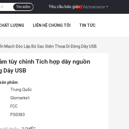
Yêu cầu báo giá
|
Vietnamese
Tìm kiếm
 CHẤT LƯỢNG
LIÊN HỆ CHÚNG TÔI
TIN TỨC
n Mạch Độc Lập Bộ Sạc Điện Thoại Di Động Dây USB
ắm tùy chỉnh Tích hợp dây nguồn
g Dây USB
 sản phẩm:
Trung Quốc
Glomarket
FCC
PS0383