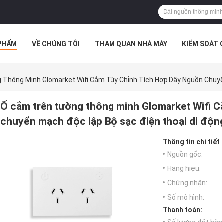
PHẨM
VỀ CHÚNG TÔI
THAM QUAN NHÀ MÁY
KIỂM SOÁT
TRƯỜNG HỢP
Thông Minh Glomarket Wifi Cắm Tùy Chỉnh Tích Hợp Dây Nguồn Chuyể
Ổ cắm trên tường thông minh Glomarket Wifi C
chuyển mạch độc lập Bộ sạc điện thoại di độn
Thông tin chi tiết
Nguồn gốc:
Hàng hiệu:
Chứng nhận:
Số mô hình:
Thanh toán: