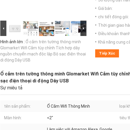
Số lượng đặt hàng
Giá bán:
chi tiết đóng gói:
Thời gian giao hà
Điều khoản thanh
Hình ảnh lớn :
Ổ cắm trên tường thông minh
Khả năng cung c
Glomarket Wifi Cắm tùy chỉnh Tích hợp dây
Tiếp Xúc
nguồn chuyển mạch độc lập Bộ sạc điện thoại
di động Dây USB
Ổ cắm trên tường thông minh Glomarket Wifi Cắm tùy chỉn
sạc điện thoại di động Dây USB
Sự miêu tả
tên sản phẩm:
Ổ Cắm Wifi Thông Minh
loại 
Màn hình:
<2"
tiêu 
Làm việc với Amazon Alexa, Google