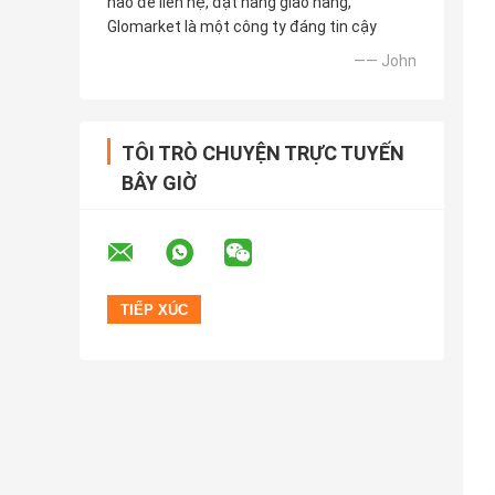
nào để liên hệ, đặt hàng giao hàng,
Glomarket là một công ty đáng tin cậy
—— John
TÔI TRÒ CHUYỆN TRỰC TUYẾN
BÂY GIỜ