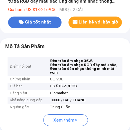
từ xa RGB đầy màu sắc Ứng dụng âm nhạc thông
minh Đèn LED âm trần
Giá bán：US $18-21/PCS
MOQ：2 CÁI
Giá tốt nhất
Liên hệ với bây giờ
Mô Tả Sản Phẩm
,
Đèn trần âm nhạc 36W
,
Đèn trần âm nhạc RGB đầy màu sắc
Điểm nổi bật
Đèn trần dẫn nhạc thông minh mái
vòm
Chứng nhận
CE, VDE
Giá bán
US $18-21/PCS
Hàng hiệu
Glomarket
Khả năng cung cấp
10000 / CÁI / THÁNG
Nguồn gốc
Trung Quốc
Xem thêm