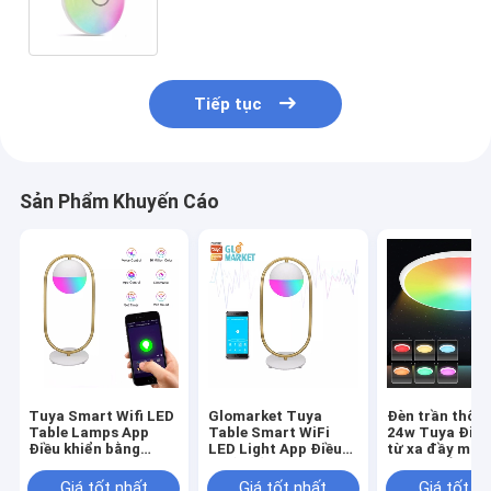
Đèn LED âm trần
Tiếp tục
Sản Phẩm Khuyến Cáo
Tuya Smart Wifi LED
Glomarket Tuya
Đèn trần thôn
Table Lamps App
Table Smart WiFi
24w Tuya Điều
Điều khiển bằng
LED Light App Điều
từ xa đầy màu
giọng nói Học bảo vệ
khiển bằng giọng nói
Rgb Led Âm n
mắt với Google Alexa
Bảo vệ mắt
hiện đại
Giá tốt nhất
Giá tốt nhất
Giá tốt n