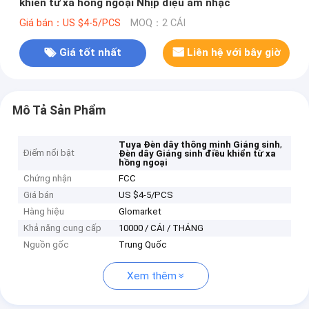
khiển từ xa hồng ngoại Nhịp điệu âm nhạc
Giá bán：US $4-5/PCS
MOQ：2 CÁI
Giá tốt nhất
Liên hệ với bây giờ
Mô Tả Sản Phẩm
,
Tuya Đèn dây thông minh Giáng sinh
Điểm nổi bật
Đèn dây Giáng sinh điều khiển từ xa
hồng ngoại
Chứng nhận
FCC
Giá bán
US $4-5/PCS
Hàng hiệu
Glomarket
Khả năng cung cấp
10000 / CÁI / THÁNG
Nguồn gốc
Trung Quốc
Xem thêm