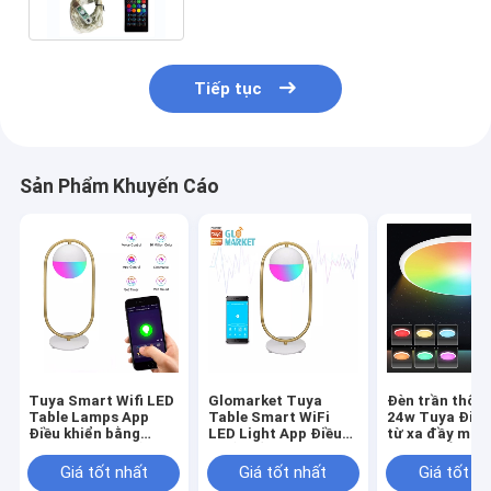
Tiếp tục
Sản Phẩm Khuyến Cáo
Tuya Smart Wifi LED
Glomarket Tuya
Đèn trần thôn
Table Lamps App
Table Smart WiFi
24w Tuya Điều
Điều khiển bằng
LED Light App Điều
từ xa đầy màu
giọng nói Học bảo vệ
khiển bằng giọng nói
Rgb Led Âm n
mắt với Google Alexa
Bảo vệ mắt
hiện đại
Giá tốt nhất
Giá tốt nhất
Giá tốt n