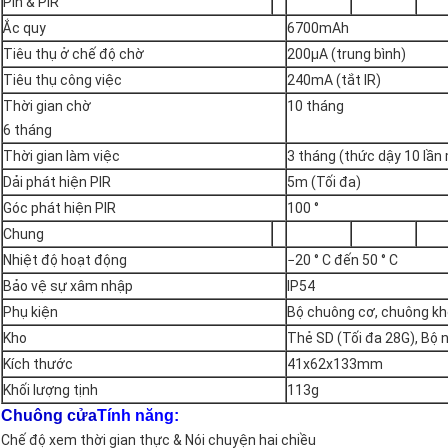
Pin & PIR
Ắc quy
6700mAh
Tiêu thụ ở chế độ chờ
200µA (trung bình)
Tiêu thụ công việc
240mA (tắt IR)
Thời gian chờ
10 tháng
6 tháng
Thời gian làm việc
3 tháng (thức dậy 10 lần
Dải phát hiện PIR
5m (Tối đa)
Góc phát hiện PIR
100 °
Chung
Nhiệt độ hoạt động
−20 ° C đến 50 ° C
Bảo vệ sự xâm nhập
IP54
Phụ kiện
Bộ chuông cơ, chuông kh
Kho
Thẻ SD (Tối đa 28G), Bộ
Kích thước
41x62x133mm
Khối lượng tịnh
113g
Chuông cửa
Tính năng:
Chế độ xem thời gian thực & Nói chuyện hai chiều