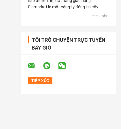
nào để liên hệ, đặt hàng giao hàng,
Glomarket là một công ty đáng tin cậy
—— John
TÔI TRÒ CHUYỆN TRỰC TUYẾN
BÂY GIỜ