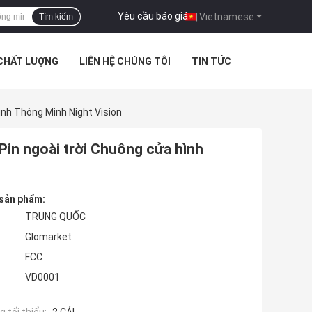
Yêu cầu báo giá
|
Vietnamese
Tìm kiếm
 CHẤT LƯỢNG
LIÊN HỆ CHÚNG TÔI
TIN TỨC
nh Thông Minh Night Vision
in ngoài trời Chuông cửa hình
 sản phẩm:
TRUNG QUỐC
Glomarket
FCC
VD0001