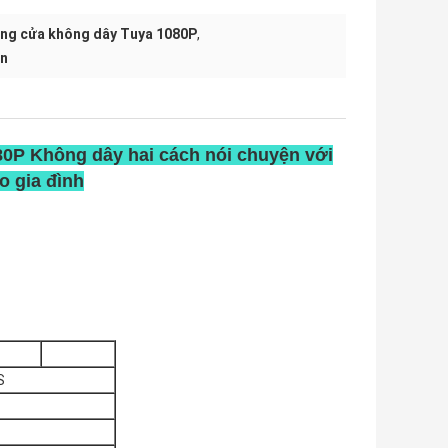
ng cửa không dây Tuya 1080P
,
on
80P Không dây hai cách nói chuyện với
o gia đình
S