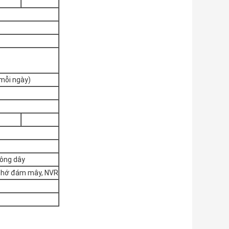
 mỗi ngày)
ông dây
 nhớ đám mây, NVR