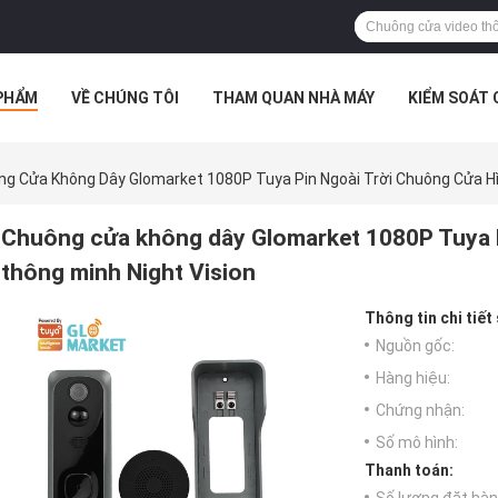
PHẨM
VỀ CHÚNG TÔI
THAM QUAN NHÀ MÁY
KIỂM SOÁT
TRƯỜNG HỢP
g Cửa Không Dây Glomarket 1080P Tuya Pin Ngoài Trời Chuông Cửa Hì
Chuông cửa không dây Glomarket 1080P Tuya P
thông minh Night Vision
Thông tin chi tiết
Nguồn gốc:
Hàng hiệu:
Chứng nhận:
Số mô hình:
Thanh toán: