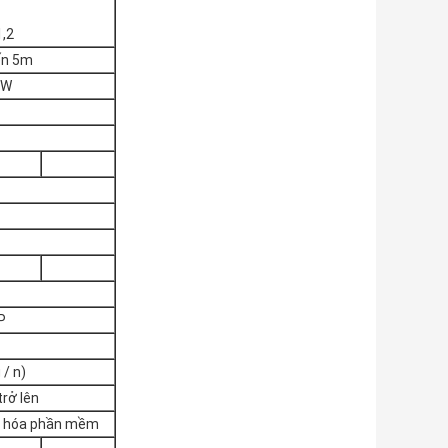
,2
ến 5m
 W
P
 / n)
trở lên
ã hóa phần mềm