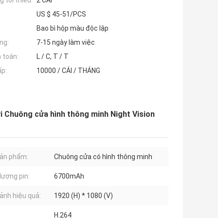
 tối thiểu:
2 CÁI
US $ 45-51/PCS
Bao bì hộp màu độc lập
ng:
7-15 ngày làm việc
 toán:
L / C, T / T
ấp:
10000 / CÁI / THÁNG
 Chuông cửa hình thông minh Night Vision
ản phẩm:
Chuông cửa có hình thông minh
lượng pin:
6700mAh
ảnh hiệu quả:
1920 (H) * 1080 (V)
H.264