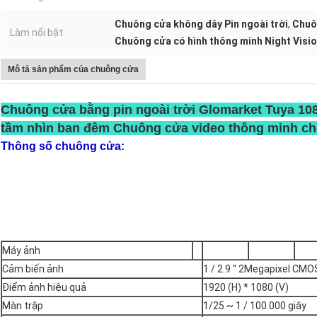
Chuông cửa không dây Pin ngoài trời
,
Chuô
Làm nổi bật:
Chuông cửa có hình thông minh Night Visi
Mô tả sản phẩm của chuông cửa
Chuông cửa bằng pin ngoài trời Glomarket Tuya 10
tầm nhìn ban đêm Chuông cửa video thông minh ch
Thông số chuông cửa:
Máy ảnh
Cảm biến ảnh
1 / 2.9 '' 2Megapixel CMO
Điểm ảnh hiệu quả
1920 (H) * 1080 (V)
Màn trập
1/25 ~ 1 / 100.000 giây