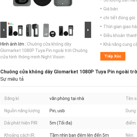
Số lượng đặt hàng
Giá bán:
chi tiết đóng gói:
Thời gian giao hà
Điều khoản thanh
Hình ảnh lớn :
Chuông cửa không dây
Khả năng cung c
Glomarket 1080P Tuya Pin ngoài trời Chuông
Tiếp Xúc
cửa hình thông minh Night Vision
Chuông cửa không dây Glomarket 1080P Tuya Pin ngoài trời
Sự miêu tả
Đăng kí:
văn phòng tại nhà
Tên s
Nguồn năng lượng:
Pin, usb
Dung 
Dải phát hiện PIR:
5m (Tối đa)
điểm 
Khoảng cách IR:
Tầm nhìn ban đêm lên đến 5m
Nén: