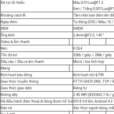
Độ rọi tối thiểu
Màu 0.01Lux@F1.2
Đen / Trắng 0,001Lux@F1
Khoảng cách IR
Tầm nhìn ban đêm lên đ
Ngày đêm
Tự động (ICR) / Màu / B /
WDR
DWDR
Ống kính
2,4mm@F2.0, 145 °
Video & Âm thanh
Nén
H.264
Tốc độ bit
32Kb / giây ~ 2Mb / giây
Đầu vào / đầu ra âm thanh
Micrô / loa tích hợp
Mạng
Kích hoạt báo động
Kích hoạt nút & PIR
Giao thức truyền thông
HTTP, DHCP, DNS, TCP / I
Giao thức giao diện
Riêng tư
Không dây
2.4G WIFI (IEEE802.11b / g
Hệ điều hành điện thoại di động được hỗ trợ
iOS 8 trở lên, Android 4.2 
Bảo vệ
Xác thực người dùng, m