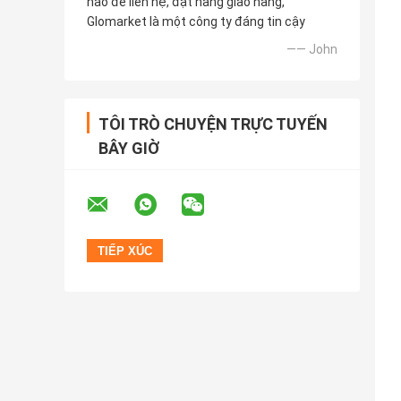
nào để liên hệ, đặt hàng giao hàng,
Glomarket là một công ty đáng tin cậy
—— John
TÔI TRÒ CHUYỆN TRỰC TUYẾN
BÂY GIỜ