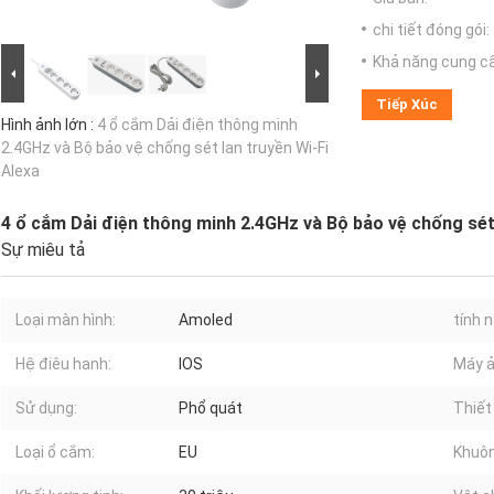
chi tiết đóng gói:
Khả năng cung c
Tiếp Xúc
Hình ảnh lớn :
4 ổ cắm Dải điện thông minh
2.4GHz và Bộ bảo vệ chống sét lan truyền Wi-Fi
Alexa
4 ổ cắm Dải điện thông minh 2.4GHz và Bộ bảo vệ chống sét 
Sự miêu tả
Loại màn hình:
Amoled
tính 
Hệ điêu hanh:
IOS
Máy ả
Sử dụng:
Phổ quát
Thiết
Loại ổ cắm:
EU
Khuôn