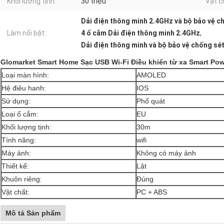
Khối lượng tịnh:
30 triệu
Vật c
Dải điện thông minh 2.4GHz và bộ bảo vệ ch
Làm nổi bật:
4 ổ cắm Dải điện thông minh 2.4GHz
,
Dải điện thông minh và bộ bảo vệ chống sét 
Glomarket Smart Home Sạc USB Wi-Fi Điều khiển từ xa Smart Powe
Loại màn hình:
AMOLED
Hệ điêu hanh:
IOS
Sử dụng:
Phổ quát
Loại ổ cắm:
EU
Khối lượng tịnh:
30m
Tính năng:
wifi
Máy ảnh:
Không có máy ảnh
Thiết kế:
Lật
Khuôn riêng:
Đúng
Vật chất:
PC + ABS
Mô tả Sản phẩm