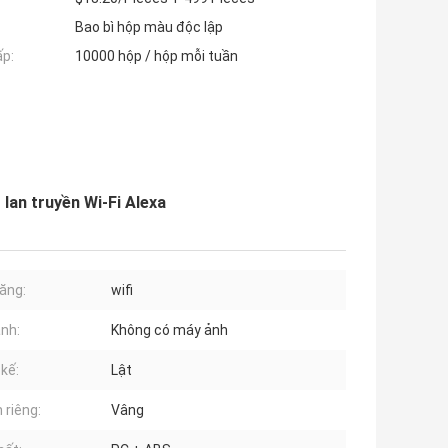
Bao bì hộp màu độc lập
ấp:
10000 hộp / hộp mỗi tuần
lan truyền Wi-Fi Alexa
năng:
wifi
nh:
Không có máy ảnh
 kế:
Lật
 riêng:
Vâng