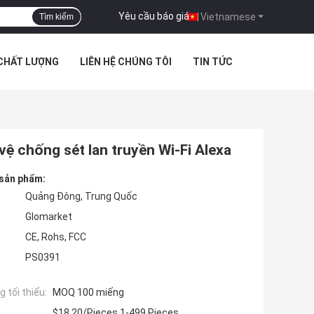
Yêu cầu báo giá
|
Vietnamese
Tìm kiếm
 CHẤT LƯỢNG
LIÊN HỆ CHÚNG TÔI
TIN TỨC
ệ chống sét lan truyền Wi-Fi Alexa
 sản phẩm:
Quảng Đông, Trung Quốc
Glomarket
CE, Rohs, FCC
PS0391
 tối thiểu:
MOQ 100 miếng
$18.20/Pieces 1-499 Pieces