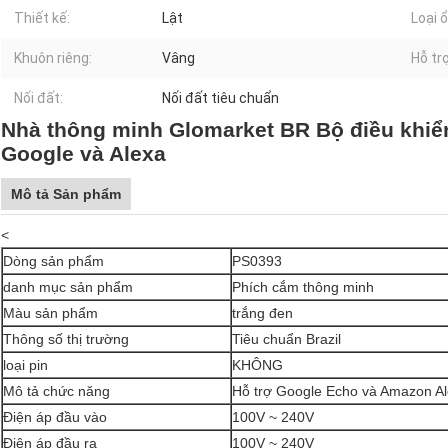
Thiết kế:
Lật
Loại 
Khuôn riêng:
Vâng
Hỗ tr
Nối đất:
Nối đất tiêu chuẩn
Nhà thông minh Glomarket BR Bộ điều khiển
Google và Alexa
Mô tả Sản phẩm
<
Dòng sản phẩm
PS0393
danh mục sản phẩm
Phích cắm thông minh
Màu sản phẩm
trắng đen
Thông số thị trường
Tiêu chuẩn Brazil
loại pin
KHÔNG
Mô tả chức năng
Hỗ trợ Google Echo và Amazon A
Điện áp đầu vào
100V ~ 240V
Điện áp đầu ra
100V ~ 240V