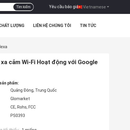
Yêu cầu báo giá
|
Vietnamese
Tìm kiếm
 CHẤT LƯỢNG
LIÊN HỆ CHÚNG TÔI
TIN TỨC
lexa
 xa cắm Wi-Fi Hoạt động với Google
 sản phẩm:
Quảng Đông, Trung Quốc
Glomarket
CE, Rohs, FCC
PS0393