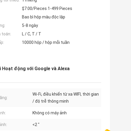
 tối thiểu:
1 miếng
$7.00/Pieces 1-499 Pieces
Bao bì hộp màu độc lập
ng:
5-8 ngày
 toán:
L / C, T / T
ấp:
10000 hộp / hộp mỗi tuần
i Hoạt động với Google và Alexa
Wi-Fi, điều khiển từ xa WIFI, thời gian
năng:
/ độ trễ thông minh
nh:
Không có máy ảnh
ình:
<2 "