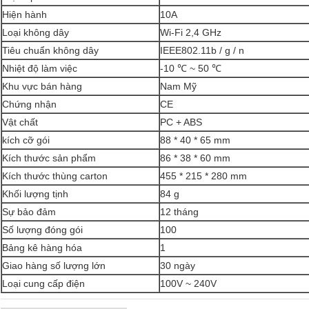
Hiện hành
10A
Loại không dây
Wi-Fi 2,4 GHz
Tiêu chuẩn không dây
IEEE802.11b / g / n
Nhiệt độ làm việc
-10 ℃ ~ 50 ℃
Khu vực bán hàng
Nam Mỹ
Chứng nhận
CE
Vật chất
PC + ABS
kích cỡ gói
88 * 40 * 65 mm
Kích thước sản phẩm
86 * 38 * 60 mm
Kích thước thùng carton
455 * 215 * 280 mm
Khối lượng tịnh
84 g
Sự bảo đảm
12 tháng
Số lượng đóng gói
100
Bảng kê hàng hóa
1
Giao hàng số lượng lớn
30 ngày
Loại cung cấp điện
100V ~ 240V