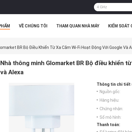
PHẨM
VỀ CHÚNG TÔI
THAM QUAN NHÀ MÁY
KIỂM SOÁT
TRƯỜNG HỢP
omarket BR Bộ Điều Khiển Từ Xa Cắm Wi-Fi Hoạt Động Với Google Và A
Nhà thông minh Glomarket BR Bộ điều khiển từ
và Alexa
Thông tin chi tiết
Nguồn gốc:
Hàng hiệu:
Chứng nhận:
Số mô hình:
Thanh toán: