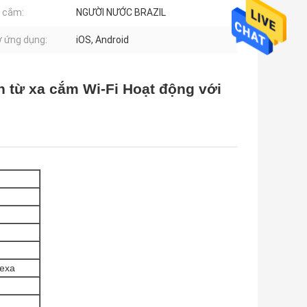
ổ cắm:
NGƯỜI NƯỚC BRAZIL
ợ ứng dụng:
iOS, Android
 từ xa cắm Wi-Fi Hoạt động với
lexa