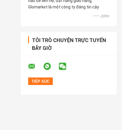
nào để liên hệ, đặt hàng giao hàng,
Glomarket là một công ty đáng tin cậy
—— John
TÔI TRÒ CHUYỆN TRỰC TUYẾN
BÂY GIỜ