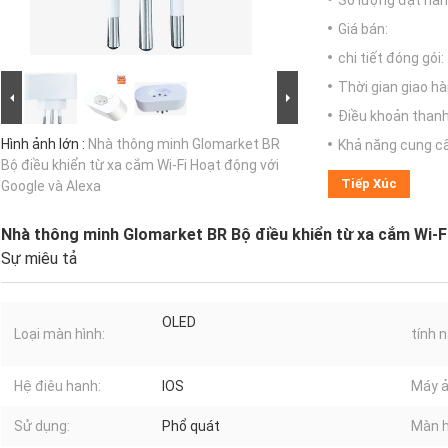
Số lượng đặt hàng
Giá bán:
chi tiết đóng gói:
Thời gian giao hà
Điều khoản thanh
Hình ảnh lớn :
Nhà thông minh Glomarket BR
Khả năng cung c
Bộ điều khiển từ xa cắm Wi-Fi Hoạt động với
Tiếp Xúc
Google và Alexa
Nhà thông minh Glomarket BR Bộ điều khiển từ xa cắm Wi-F
Sự miêu tả
OLED
Loại màn hình:
tính 
Hệ điêu hanh:
IOS
Máy ả
Sử dụng:
Phổ quát
Màn h