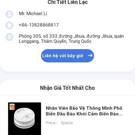
Chi Tiết Liên Lạc
Mr. Michael Li
+86-13828868817
Phòng 305, số 333 đường Jihua, đường Jihua, quận
Longgang, Thâm Quyến, Trung Quốc
Liên hệ với bây giờ
Nhận Giá Tốt Nhất Cho
Nhân Viên Bảo Vệ Thông Minh Phổ
Biến Đầu Báo Khói Cảm Biến Báo
Động Khói Độc Lập Cho An Ninh
Price： 1piece
Phòng Cháy Chữa Cháy Gia Đình Bảo
Vệ