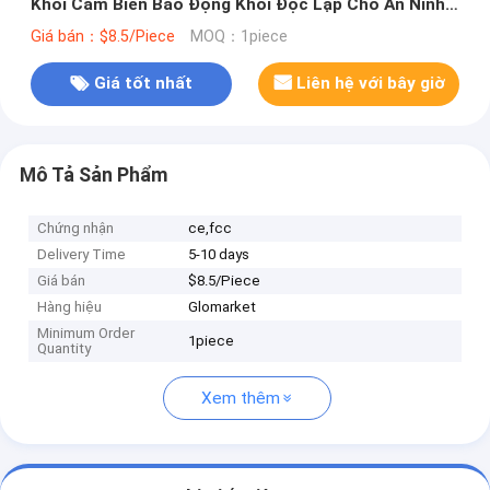
Khói Cảm Biến Báo Động Khói Độc Lập Cho An Ninh
Phòng Cháy Chữa Cháy Gia Đình Bảo Vệ
Giá bán：$8.5/Piece
MOQ：1piece
Giá tốt nhất
Liên hệ với bây giờ
Mô Tả Sản Phẩm
Chứng nhận
ce,fcc
Delivery Time
5-10 days
Giá bán
$8.5/Piece
Hàng hiệu
Glomarket
Minimum Order
1piece
Quantity
Xem thêm