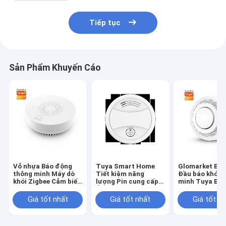
Tiếp tục
Sản Phẩm Khuyến Cáo
Vỏ nhựa Báo động
Tuya Smart Home
Glomarket Bán
thông minh Máy dò
Tiết kiệm năng
Đầu báo khói 
khói Zigbee Cảm biến
lượng Pin cung cấp
minh Tuya Bá
gia đình điều khiển
Ứng dụng di động
từ xa không d
ứng dụng Tuya
Máy dò khói đẩy Wifi
biến khói hộ gi
Giá tốt nhất
Giá tốt nhất
Giá tốt n
Hỗ trợ OEM